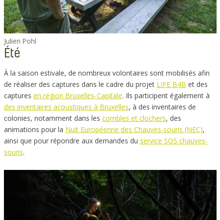
Julien Pohl
Été
À la saison estivale, de nombreux volontaires sont mobilisés afin
de réaliser des captures dans le cadre du projet
LIFE B4B
et des
captures
en région Bruxelles-Capitale
. Ils participent également à
des inventaires acoustiques à Bruxelles
, à des inventaires de
colonies, notamment dans les
combles et clochers
, des
animations pour la
Nuit Européenne des Chauves-souris (NEC)
,
ainsi que pour répondre aux demandes du
service SOS chauves-
souris
.