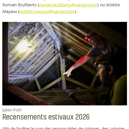
Romain Bruffaerts (
romain.bruffaerts@natagora.be
) ou Violette
Mayaux (
violette.mayaux@natagora.be
)
Julien Pohl
Recensements estivaux 2026
Afin de faciliter le suivi des responsables de colonies, des colonies