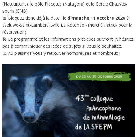
(Natuurpunt), le pôle Plecotus (Natagora) et le Cercle Chauves-
souris (CNB).
📅 Bloquez donc déjà la date : le
dimanche 11 octobre 2026
à
Woluwe-Saint-Lambert (Salle La Rotonde - merci à Patrick pour la
réservation).
🎤 Le programme et les informations pratiques suivront. N'hésitez
pas à communiquer des idées de sujets si vous le souhaitez.
🤝 Au plaisir de vous y retrouver nombreuses et nombreux !