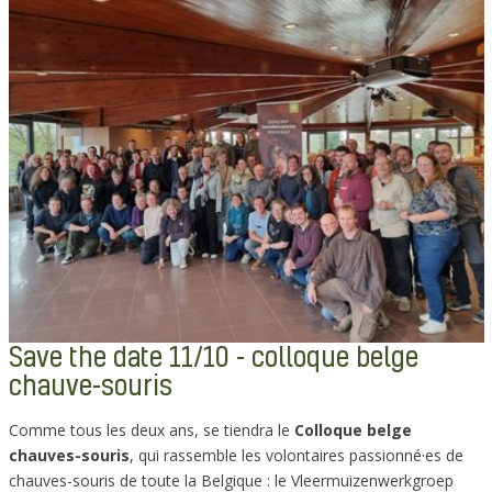
Save the date 11/10 - colloque belge
chauve-souris
Comme tous les deux ans, se tiendra le
Colloque belge
chauves-souris
, qui rassemble les volontaires passionné·es de
chauves-souris de toute la Belgique : le Vleermuizenwerkgroep