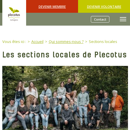
Skip to main content
DEVENIR MEMBRE
DEVENIR VOLONTAIRE
Contact
You are here:
Vous êtes ici :
Accueil
Qui sommes-nous ?
Sections locales
Les sections locales de Plecotus