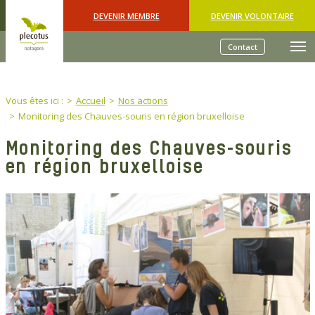
Skip to main content
DEVENIR MEMBRE
DEVENIR VOLONTAIRE
Contact
You are here:
Vous êtes ici :
Accueil
Nos actions
Monitoring des Chauves-souris en région bruxelloise
Monitoring des Chauves-souris
en région bruxelloise