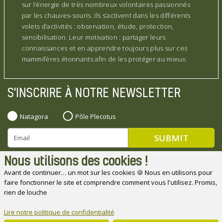
sur l’énergie de très nombreux volontaires passionnés
par les chauves-souris. Ils s’activent dans les différents
volets d’activités : observation, étude, protection,
sensibilisation. Leur motivation : partager leurs
connaissances et en apprendre toujours plus sur ces
mammifères étonnants afin de les protéger au mieux.
S'INSCRIRE À NOTRE NEWSLETTER
Natagora
Pôle Plecotus
Nous utilisons des cookies !
Avant de continuer… un mot sur les cookies 🍪 Nous en utilisons pour
faire fonctionner le site et comprendre comment vous l'utilisez. Promis,
Natagora souhaite remercier ses partenaires
rien de louche
Lire notre politique de confidentialité