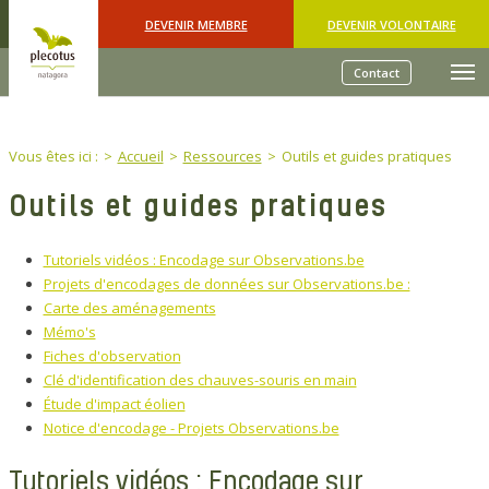
Skip to main content
DEVENIR MEMBRE
DEVENIR VOLONTAIRE
Contact
You are here:
Vous êtes ici :
Accueil
Ressources
Outils et guides pratiques
Outils et guides pratiques
Tutoriels vidéos : Encodage sur Observations.be
Projets d'encodages de données sur Observations.be :
Carte des aménagements
Mémo's
Fiches d'observation
Clé d'identification des chauves-souris en main
Étude d'impact éolien
Notice d'encodage - Projets Observations.be
Tutoriels vidéos : Encodage sur