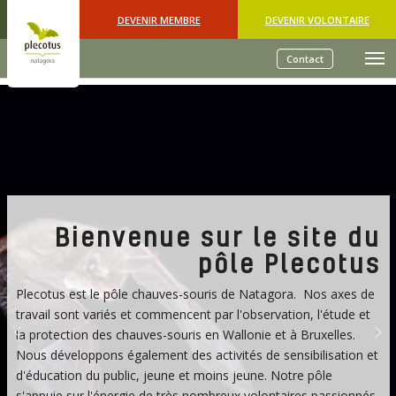
Skip to main content
DEVENIR MEMBRE
DEVENIR VOLONTAIRE
Contact
Bienvenue sur le site du
pôle Plecotus
Plecotus est le pôle chauves-souris de Natagora. Nos axes de
travail sont variés et commencent par l'observation, l'étude et
la protection des chauves-souris en Wallonie et à Bruxelles.
Previous
Nex
Nous développons également des activités de sensibilisation et
d'éducation du public, jeune et moins jeune. Notre pôle
s'appuie sur l'énergie de très nombreux volontaires passionnés,