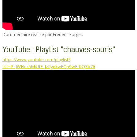
Documentaire réalisé par Fréderic Forget.
YouTube : Playlist "chauves-souris"
https://www.youtube.com/playlist?
list=PLJWNcz5MiUfE_JzRyekwEQh9wEfRQZb76