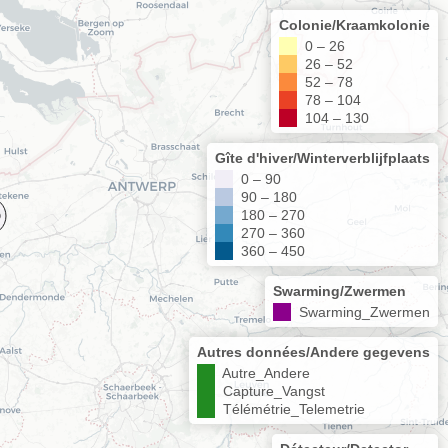
Colonie/Kraamkolonie
0 – 26
26 – 52
52 – 78
78 – 104
104 – 130
Gîte d'hiver/Winterverblijfplaats
0 – 90
90 – 180
180 – 270
270 – 360
360 – 450
Swarming/Zwermen
Swarming_Zwermen
Autres données/Andere gegevens
Autre_Andere
Capture_Vangst
Télémétrie_Telemetrie